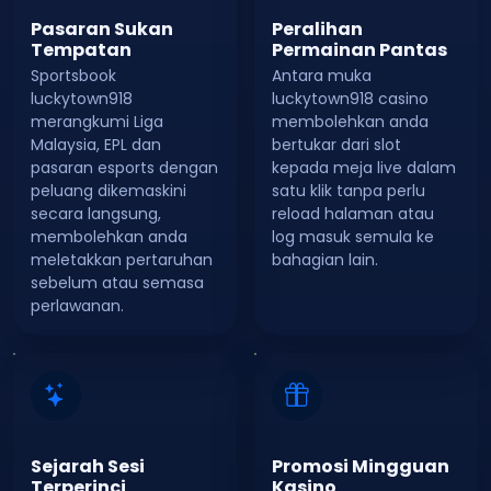
Pasaran Sukan
Peralihan
Tempatan
Permainan Pantas
Sportsbook
Antara muka
luckytown918
luckytown918 casino
merangkumi Liga
membolehkan anda
Malaysia, EPL dan
bertukar dari slot
pasaran esports dengan
kepada meja live dalam
peluang dikemaskini
satu klik tanpa perlu
secara langsung,
reload halaman atau
membolehkan anda
log masuk semula ke
meletakkan pertaruhan
bahagian lain.
sebelum atau semasa
perlawanan.
Sejarah Sesi
Promosi Mingguan
Terperinci
Kasino