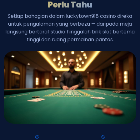
Perlu Tahu
Setiap bahagian dalam luckytown918 casino direka
untuk pengalaman yang berbeza — daripada meja
langsung bertaraf studio hinggalah bilik slot bertema
tinggi dan ruang permainan pantas.