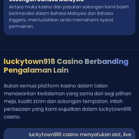
Antara muka kasino dan pasukan sokongan kami boleh
berinteraksi dalam Bahasa Malaysia dan Bahasa
Inggeris, memudahkan anda memahami syarat
permainan…
luckytown918 Casino Berbanding
Pengalaman Lain
Bukan semua platform kasino dalam talian
menawarkan kedalaman yang sama dari segi pilihan
meja, kualiti strim dan sokongan tempatan. Inilah
perbezaan yang kami wujudkan dalam luckytown918
casino.
luckytown918 casino menyatukan slot, live