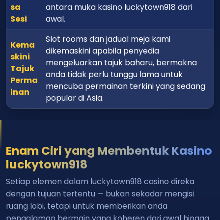
sa
antara muka kasino luckytown918 dari
Sesi
awal.
Slot rooms dan jadual meja kami
Kema
dikemaskini apabila penyedia
skini
mengeluarkan tajuk baharu, bermakna
Tajuk
anda tidak perlu tunggu lama untuk
Perma
mencuba permainan terkini yang sedang
inan
popular di Asia.
Enam Ciri yang Membentuk Kasino
luckytown918
Setiap elemen dalam luckytown918 casino direka
dengan tujuan tertentu — bukan sekadar mengisi
ruang lobi, tetapi untuk memberikan anda
pengalaman bermain yang koheren dari awal hingga…