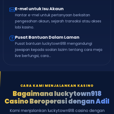
E-mel untuk Isu Akaun
Hantar e-mel untuk pertanyaan berkaitan
pengesahan akaun, sejarah transaksi atau akses
lobi kasino.
Pusat Bantuan Dalam Laman
Pusat bantuan luckytown918 mengandungi
jawapan kepada soalan lazim tentang cara meja
live berfungsi, cara…
CARA KAMI MENJALANKAN KASINO
Bagaimana luckytown918
Casino Beroperasi dengan Adil
Kami menjalankan luckytown918 casino dengan