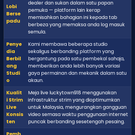
dealer dan sukan dalam satu papan
Lobi
pemuka — platform lain kerap
Berse
memisahkan bahagian ini kepada tab
padu
berbeza yang memaksa anda log masuk
semula.
Penye
Kami membawa beberapa studio
dia
sekaligus berbanding platform yang
Berbil
bergantung pada satu pembekal sahaja,
ang
memberikan anda lebih banyak variasi
Studi
gaya permainan dan mekanik dalam satu
o
akaun.
Kualit
Meja live luckytown918 menggunakan
i Strim
infrastruktur strim yang dioptimumkan
Live
untuk Malaysia, mengurangkan gangguan
Konsis
video semasa waktu penggunaan internet
ten
puncak berbanding sesetengah pesaing.
Pemb