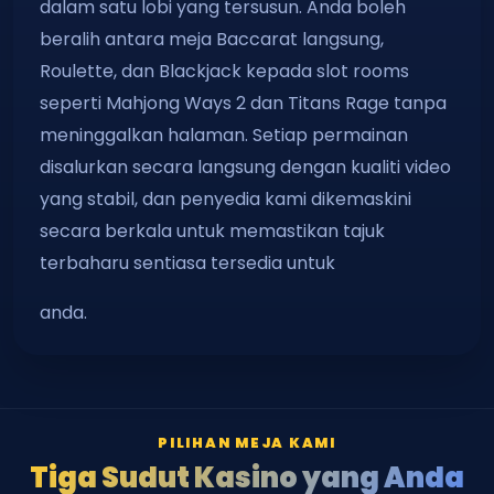
dalam satu lobi yang tersusun. Anda boleh
beralih antara meja Baccarat langsung,
Roulette, dan Blackjack kepada slot rooms
seperti Mahjong Ways 2 dan Titans Rage tanpa
meninggalkan halaman. Setiap permainan
disalurkan secara langsung dengan kualiti video
yang stabil, dan penyedia kami dikemaskini
secara berkala untuk memastikan tajuk
terbaharu sentiasa tersedia untuk
anda.
PILIHAN MEJA KAMI
Tiga Sudut Kasino yang Anda