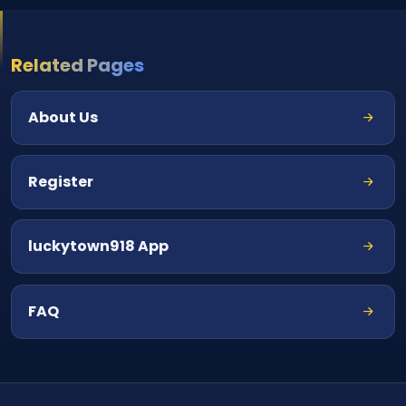
Related Pages
About Us
Register
luckytown918 App
FAQ