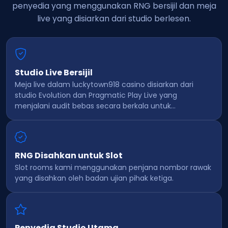
penyedia yang menggunakan RNG bersijil dan meja
live yang disiarkan dari studio berlesen.
Studio Live Bersijil
Meja live dalam luckytown918 casino disiarkan dari
studio Evolution dan Pragmatic Play Live yang
menjalani audit bebas secara berkala untuk…
RNG Disahkan untuk Slot
Slot rooms kami menggunakan penjana nombor rawak
yang disahkan oleh badan ujian pihak ketiga.
Penyedia Studio Utama